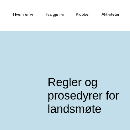
Hvem er vi
Hva gjør vi
Klubber
Aktiviteter
Regler og
prosedyrer for
landsmøte